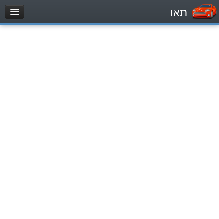
תאו
עמוד הבית
מבחן
Легковой автомобиль (B)
Мотоцикл (A)
Трактор (1)
Грузовик до 12000кг (C1)
Грузовик более 12000кг (C)
Автобус, Такси (D)
מאגר שאלות
Легковой автомобиль (B)
Мотоцикл (A)
Трактор (1)
Грузовик до 12000кг (C1)