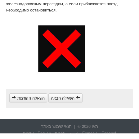
железнодорожным переездом, а если приближается поезд –
необходимо остановиться.
השאלה הבאה
השאלה הקודמת
תאו 2026 © |
תנאי שימוש באתר
Español
-
Français
-
عربيه
-
עברית
-
English
-
עברית