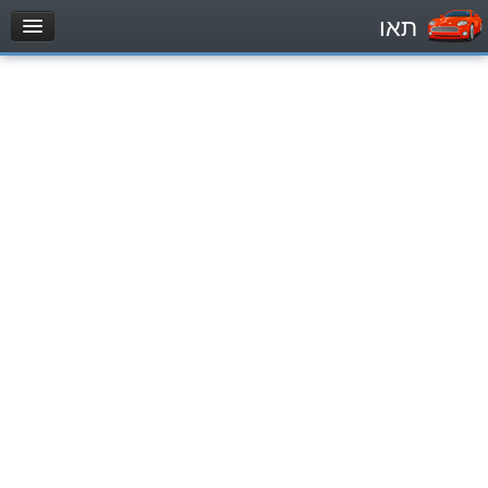
תאו
עמוד הבית
מבחן
Легковой автомобиль (B)
Мотоцикл (A)
Трактор (1)
Грузовик до 12000кг (C1)
Грузовик более 12000кг (C)
Автобус, Такси (D)
מאגר שאלות
Легковой автомобиль (B)
Мотоцикл (A)
Трактор (1)
Грузовик до 12000кг (C1)