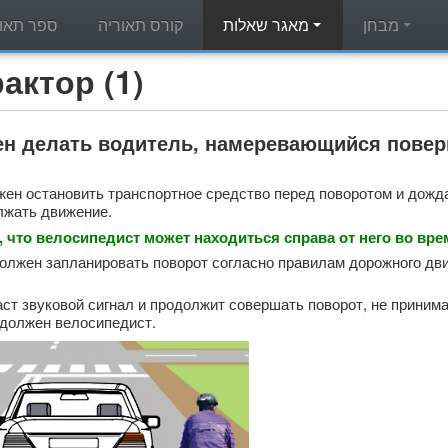
מבחן
מאגר שאלות
קורס תאוריה
ספר תאור
מאגר שאלות תאוריה - (1
ен делать водитель, намеревающийся повер
ен остановить транспортное средство перед поворотом и дожда
лжать движение.
 что велосипедист может находиться справа от него во вре
олжен запланировать поворот согласно правилам дорожного дви
ст звуковой сигнал и продолжит совершать поворот, не приним
 должен велосипедист.