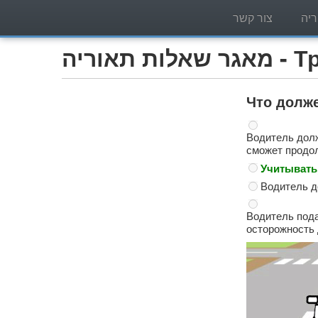
יה
צור קשר
Трактор )
Что долж
Водитель долж
сможет продо
Учитывать,
Водитель д
Водитель пода
осторожность