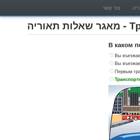
יה
צור קשר
Трактор )
В каком п
Вы въезжает
Вы въезжает
Первым тран
Транспортн