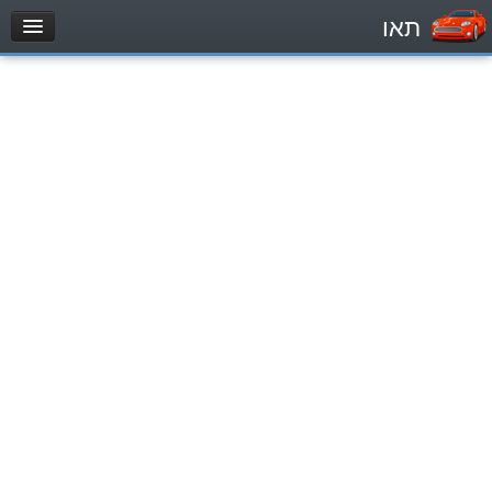
תאו
עמוד הבית
מבחן
Легковой автомобиль (B)
Мотоцикл (A)
Трактор (1)
Грузовик до 12000кг (C1)
Грузовик более 12000кг (C)
Автобус, Такси (D)
מאגר שאלות
Легковой автомобиль (B)
Мотоцикл (A)
Трактор (1)
Грузовик до 12000кг (C1)