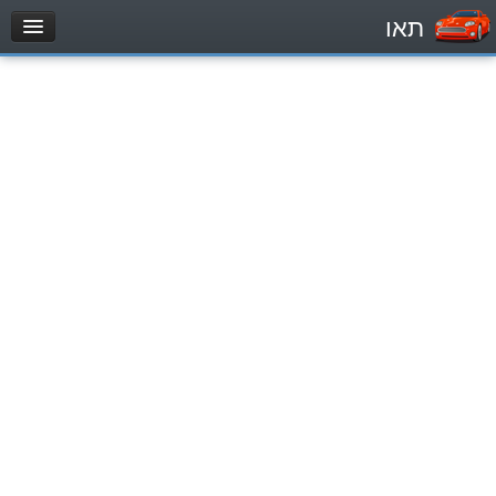
תאו
עמוד הבית
מבחן
Легковой автомобиль (B)
Мотоцикл (A)
Трактор (1)
Грузовик до 12000кг (C1)
Грузовик более 12000кг (C)
Автобус, Такси (D)
מאגר שאלות
Легковой автомобиль (B)
Мотоцикл (A)
Трактор (1)
Грузовик до 12000кг (C1)