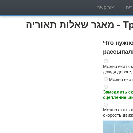
יה
צור קשר
Трактор )
Что нужно
рассыпал
Можно ехать к
дождя дороге,
Можно ехат
Замедлить ск
сцепление ш
Можно ехать к
скорость движ